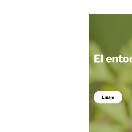
El ento
Linaje