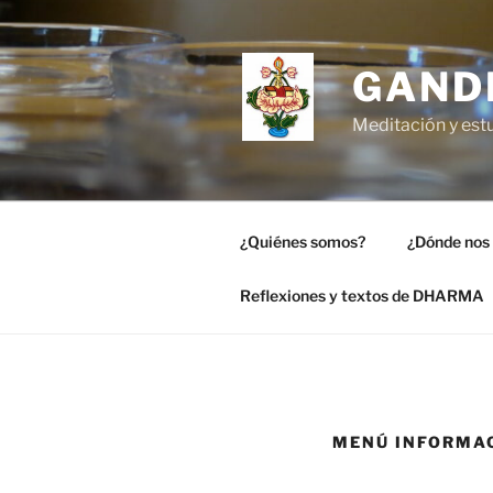
Saltar
al
contenido
GAND
Meditación y estu
¿Quiénes somos?
¿Dónde nos
Reflexiones y textos de DHARMA
MENÚ INFORMA