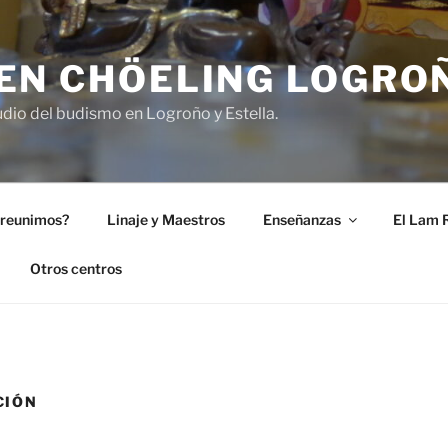
EN CHÖELING LOGRO
dio del budismo en Logroño y Estella.
 reunimos?
Linaje y Maestros
Enseñanzas
El Lam 
Otros centros
CIÓN