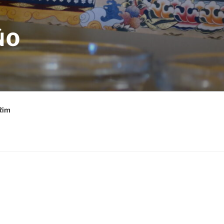
ÑO
Rim