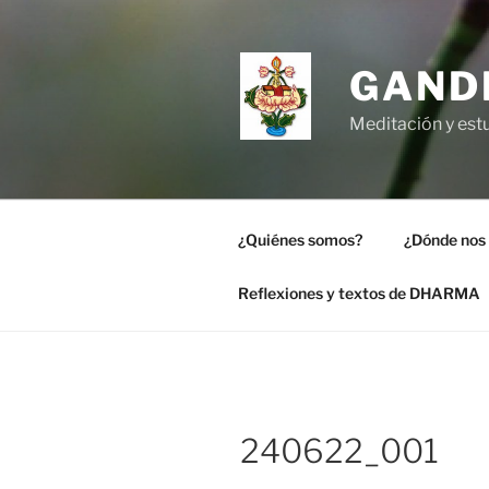
Saltar
al
contenido
GAND
Meditación y estu
¿Quiénes somos?
¿Dónde nos
Reflexiones y textos de DHARMA
240622_001