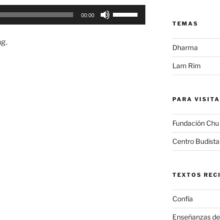
Utiliza
00:00
las
TEMAS
teclas
g.
de
Dharma
flecha
Lam Rim
arriba/abajo
para
aumentar
PARA VISIT
o
disminuir
Fundación Chu
el
volumen.
Centro Budist
TEXTOS REC
Confía
Enseñanzas de