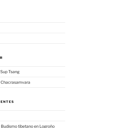
AR
 Sup Tsang
a Chacrasamvara
IENTES
 Budismo tibetano en Logroño