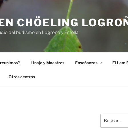
EN CHÖELING LOGRO
dio del budismo en Logroño y Estella.
 reunimos?
Linaje y Maestros
Enseñanzas
El Lam 
Otros centros
Buscar
por: