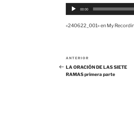
Reproductor
00:00
de
audio
«240622_001» en My Recordin
Navegación
Entrada
ANTERIOR
de
anterior:
LA ORACIÓN DE LAS SIETE
RAMAS primera parte
entradas