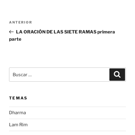
Navegación
Entrada
ANTERIOR
de
anterior:
LA ORACIÓN DE LAS SIETE RAMAS primera
entradas
parte
Buscar
Buscar
por:
TEMAS
Dharma
Lam Rim