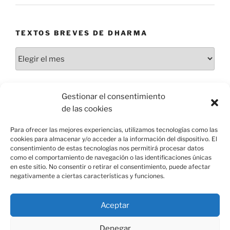
TEXTOS BREVES DE DHARMA
Textos
breves
de
dharma
Gestionar el consentimiento
INFORMACIÓN
de las cookies
Aviso legal
Para ofrecer las mejores experiencias, utilizamos tecnologías como las
cookies para almacenar y/o acceder a la información del dispositivo. El
Cookies
consentimiento de estas tecnologías nos permitirá procesar datos
como el comportamiento de navegación o las identificaciones únicas
en este sitio. No consentir o retirar el consentimiento, puede afectar
negativamente a ciertas características y funciones.
Aceptar
Aviso Legal
Funciona gracias a WordPress
Denegar