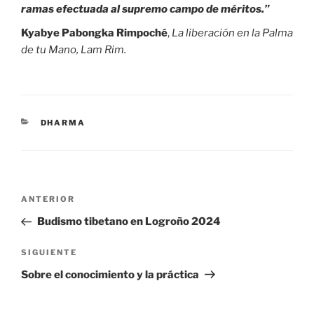
ramas
efectuada al supremo campo de méritos.”
Kyabye Pabongka Rimpoché
,
La liberación en la Palma
de tu Mano, Lam Rim.
CATEGORÍAS
DHARMA
Navegación
Entrada
ANTERIOR
de
anterior:
Budismo tibetano en Logroño 2024
entradas
Siguiente
SIGUIENTE
entrada
Sobre el conocimiento y la práctica