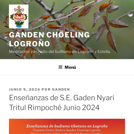
Saltar
al
contenido
GANDEN CHÖELING
LOGROÑO
Meditación y estudio del budismo en Logroño y Estella.
Menú
PUBLICADO
JUNIO 9, 2024
POR
GANDEN
EL
Enseñanzas de S.E. Gaden Nyari
Tritul Rimpoché Junio 2024